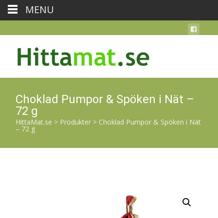
MENU
Choklad Pumpor & Spöken i Nät –
72 g
HittaMat.se
>
Produkter
>
Choklad Pumpor & Spöken i Nät
– 72 g