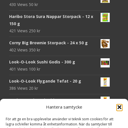
430 Views
50
kr
Haribo Stora Sura Nappar Storpack - 12 x
150 g
421 Views
250
kr
Corny Big Brownie Storpack - 24 x 50 g
402 Views
350
kr
Look-O-Look Sushi Godis - 300 g
401 Views
100
kr
Look-O-Look Flygande Tefat - 20 g
386 Views
20
kr
Look-O-Look Jordgubbsmattor - 90 g
Hantera samtycke
384 Views
20
kr
Haribo Starmix - 170 g
För att ge en bra upplevelse använder vi teknik som cookies för att
lagra och/eller komma åt enhetsinformation. När du samtycker till
378 Views
25
kr