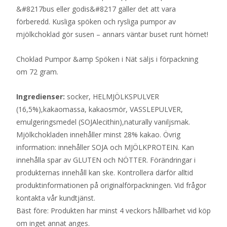
&#8217bus eller godis&#8217 gäller det att vara
förberedd. Kusliga spöken och rysliga pumpor av
mjölkchoklad gör susen – annars väntar buset runt hörnet!
Choklad Pumpor &amp Spöken i Nät säljs i förpackning
om 72 gram.
Ingredienser:
socker, HELMJÖLKSPULVER
(16,5%),kakaomassa, kakaosmör, VASSLEPULVER,
emulgeringsmedel (SOJAlecithin),naturally vaniljsmak.
Mjölkchokladen innehåller minst 28% kakao. Övrig
information: innehåller SOJA och MJÖLKPROTEIN. Kan
innehålla spar av GLUTEN och NÖTTER. Förändringar i
produkternas innehåll kan ske. Kontrollera därför alltid
produktinformationen på originalförpackningen. Vid frågor
kontakta vår kundtjänst.
Bäst före: Produkten har minst 4 veckors hållbarhet vid köp
om inget annat anges.