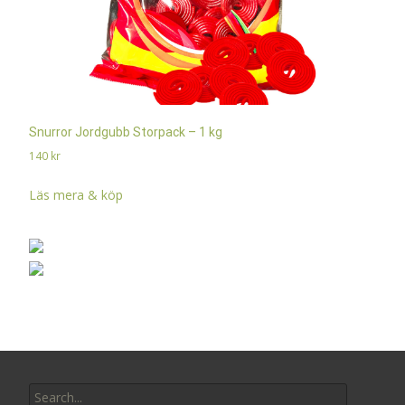
Snurror Jordgubb Storpack – 1 kg
140
kr
Läs mera & köp
Search
for: