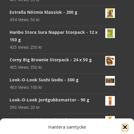
Estrella Nötmix Klassisk - 200 g
434 Views
50
kr
Haribo Stora Sura Nappar Storpack - 12 x
150 g
425 Views
250
kr
Corny Big Brownie Storpack - 24 x 50 g
405 Views
350
kr
Look-O-Look Sushi Godis - 300 g
403 Views
100
kr
Look-O-Look Jordgubbsmattor - 90 g
390 Views
20
kr
Look-O-Look Flygande Tefat - 20 g
Hantera samtycke
389 Views
20
kr