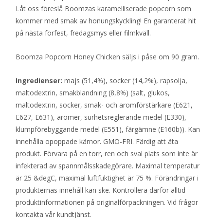
Låt oss föreslå Boomzas karamelliserade popcorn som
kommer med smak av honungskyckling! En garanterat hit
på nästa förfest, fredagsmys eller filmkväll.
Boomza Popcorn Honey Chicken säljs i påse om 90 gram.
Ingredienser:
majs (51,4%), socker (14,2%), rapsolja,
maltodextrin, smakblandning (8,8%) (salt, glukos,
maltodextrin, socker, smak- och aromförstärkare (E621,
E627, E631), aromer, surhetsreglerande medel (E330),
klumpförebyggande medel (E551), färgämne (E160b)). Kan
innehålla opoppade kärnor. GMO-FRI. Färdig att äta
produkt. Förvara på en torr, ren och sval plats som inte är
infekterad av spannmålsskadegörare. Maximal temperatur
är 25 &degC, maximal luftfuktighet är 75 %. Förändringar i
produkternas innehåll kan ske. Kontrollera därför alltid
produktinformationen på originalförpackningen. Vid frågor
kontakta vår kundtjänst.