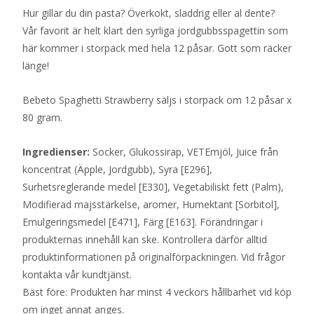
Hur gillar du din pasta? Överkokt, sladdrig eller al dente?
Vår favorit är helt klart den syrliga jordgubbsspagettin som
här kommer i storpack med hela 12 påsar. Gott som räcker
länge!
Bebeto Spaghetti Strawberry säljs i storpack om 12 påsar x
80 gram.
Ingredienser:
Socker, Glukossirap, VETEmjöl, Juice från
koncentrat (Äpple, Jordgubb), Syra [E296],
Surhetsreglerande medel [E330], Vegetabiliskt fett (Palm),
Modifierad majsstärkelse, aromer, Humektant [Sorbitol],
Emulgeringsmedel [E471], Färg [E163]. Förändringar i
produkternas innehåll kan ske. Kontrollera därför alltid
produktinformationen på originalförpackningen. Vid frågor
kontakta vår kundtjänst.
Bäst före: Produkten har minst 4 veckors hållbarhet vid köp
om inget annat anges.