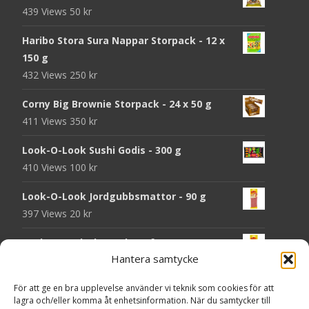
439 Views
50
kr
Haribo Stora Sura Nappar Storpack - 12 x
150 g
432 Views
250
kr
Corny Big Brownie Storpack - 24 x 50 g
411 Views
350
kr
Look-O-Look Sushi Godis - 300 g
410 Views
100
kr
Look-O-Look Jordgubbsmattor - 90 g
397 Views
20
kr
Look-O-Look Flygande Tefat - 20 g
Hantera samtycke
395 Views
20
kr
Haribo Starmix - 170 g
För att ge en bra upplevelse använder vi teknik som cookies för att
lagra och/eller komma åt enhetsinformation. När du samtycker till
387 Views
25
kr