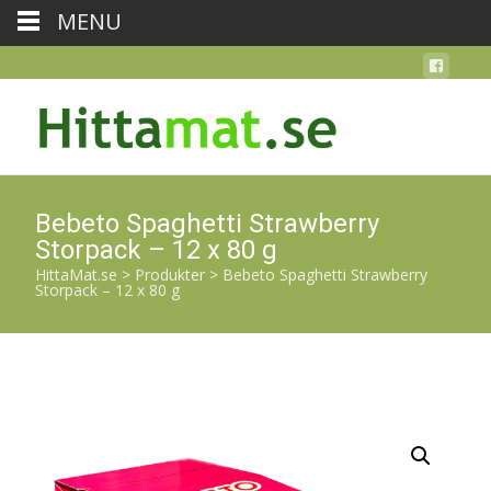
MENU
Bebeto Spaghetti Strawberry
Storpack – 12 x 80 g
HittaMat.se
>
Produkter
>
Bebeto Spaghetti Strawberry
Storpack – 12 x 80 g