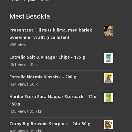
Mest Besökta
Presentset Till mitt hjärta, med kärlek
övervinner vi allt (i cellofan)
466 Views
Estrella Salt & Vinäger Chips - 175 g
461 Views
35
kr
Estrella Nötmix Klassisk - 200 g
434 Views
50
kr
Haribo Stora Sura Nappar Storpack - 12 x
150 g
425 Views
250
kr
Corny Big Brownie Storpack - 24 x 50 g
405 Views
350
kr