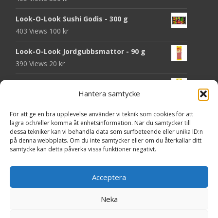
Look-O-Look Sushi Godis - 300 g
403 Views
100
kr
Look-O-Look Jordgubbsmattor - 90 g
390 Views
20
kr
Look-O-Look Flygande Tefat - 20 g
Hantera samtycke
389 Views
20
kr
För att ge en bra upplevelse använder vi teknik som cookies för att
Haribo Starmix - 170 g
lagra och/eller komma åt enhetsinformation. När du samtycker till
380 Views
25
kr
dessa tekniker kan vi behandla data som surfbeteende eller unika ID:n
på denna webbplats. Om du inte samtycker eller om du återkallar ditt
Godsaker "Till mitt hjärta" - Majas lyktor/
samtycke kan detta påverka vissa funktioner negativt.
Barncancerfonden
371 Views
Acceptera
Neka
Copyright © HittaMat.se