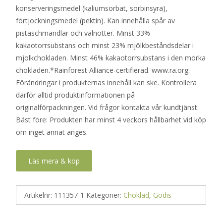
konserveringsmedel (kaliumsorbat, sorbinsyra),
förtjockningsmedel (pektin). Kan innehålla spår av
pistaschmandlar och valnötter. Minst 33%
kakaotorrsubstans och minst 23% mjölkbeståndsdelar i
mjölkchokladen. Minst 46% kakaotorrsubstans i den mörka
chokladen.*Rainforest Alliance-certifierad. www.ra.org.
Förändringar i produkternas innehåll kan ske. Kontrollera
därför alltid produktinformationen på
originalförpackningen. Vid frågor kontakta vår kundtjänst.
Bäst före: Produkten har minst 4 veckors hållbarhet vid köp
om inget annat anges.
Läs mera & köp
Artikelnr:
111357-1
Kategorier:
Choklad
,
Godis