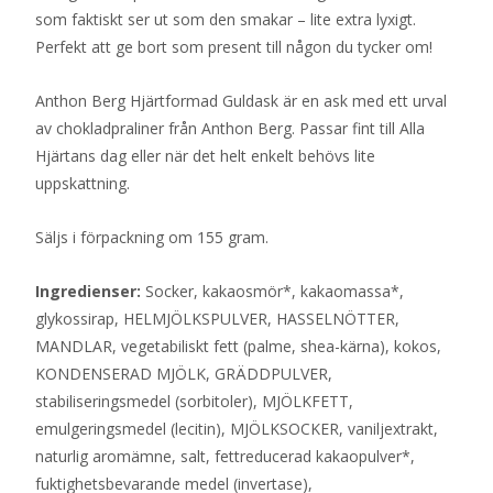
som faktiskt ser ut som den smakar – lite extra lyxigt.
Perfekt att ge bort som present till någon du tycker om!
Anthon Berg Hjärtformad Guldask är en ask med ett urval
av chokladpraliner från Anthon Berg. Passar fint till Alla
Hjärtans dag eller när det helt enkelt behövs lite
uppskattning.
Säljs i förpackning om 155 gram.
Ingredienser:
Socker, kakaosmör*, kakaomassa*,
glykossirap, HELMJÖLKSPULVER, HASSELNÖTTER,
MANDLAR, vegetabiliskt fett (palme, shea-kärna), kokos,
KONDENSERAD MJÖLK, GRÄDDPULVER,
stabiliseringsmedel (sorbitoler), MJÖLKFETT,
emulgeringsmedel (lecitin), MJÖLKSOCKER, vaniljextrakt,
naturlig aromämne, salt, fettreducerad kakaopulver*,
fuktighetsbevarande medel (invertase),